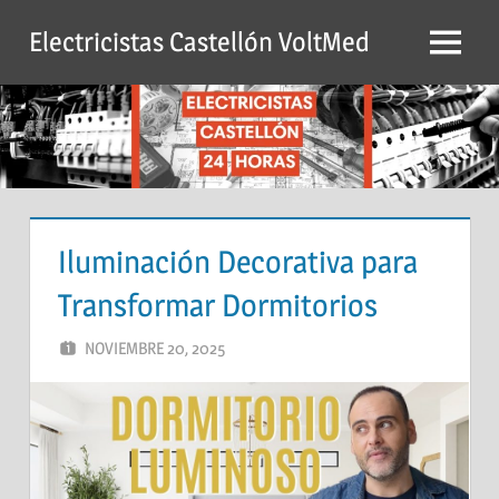
Saltar
Electricistas Castellón VoltMed
al
Menú
contenido
Iluminación Decorativa para
Transformar Dormitorios
NOVIEMBRE 20, 2025
ADMIN