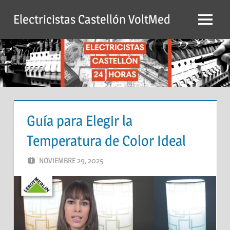
Saltar
Electricistas Castellón VoltMed
al
Menú
contenido
Guía para Elegir la
Temperatura de Color Ideal
NOVIEMBRE 29, 2025
ADMIN