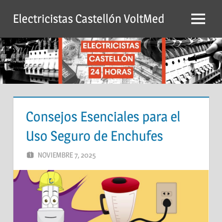
Saltar
Electricistas Castellón VoltMed
al
Menú
contenido
Consejos Esenciales para el
Uso Seguro de Enchufes
NOVIEMBRE 7, 2025
ADMIN