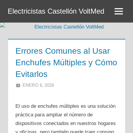
Saltar
Electricistas Castellón VoltMed
al
Menú
contenido
Errores Comunes al Usar
Enchufes Múltiples y Cómo
Evitarlos
ENERO 6, 2026
ADMIN
El uso de enchufes múltiples es una solución
práctica para ampliar el número de
dispositivos conectados en nuestros hogares
y oficinas, pero también puede traer consigo