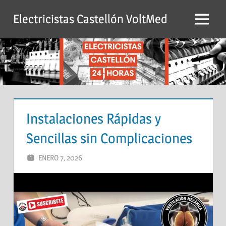
Saltar
Electricistas Castellón VoltMed
al
Menú
contenido
Instalaciones Rápidas y
Sencillas sin Complicaciones
ENERO 7, 2026
ADMIN