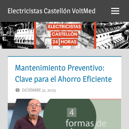
Saltar
Electricistas Castellón VoltMed
al
Menú
contenido
Mantenimiento Preventivo:
Clave para el Ahorro Eficiente
DICIEMBRE 31, 2025
ADMIN